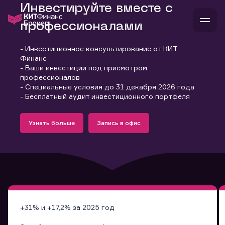
Инвестируйте вместе с
профессионалами
- Инвестиционное консультирование от КИТ
В
Финанс
Войти
Стать клиентом
- Ваши инвестиции под присмотром
Л
профессионалов
- Специальные условия до 31 декабря 2026 года
В
В
В
инвестиции
- Бесплатный аудит инвестиционного портфеля
банкам и компаниям
Подробнее
Запись в офис
о компании
Узнать больше
Запись в офис
поддержка
Узнать больше
Запись в офис
и
о 
п
тарифы
с 
н
и
г
к
т
ан
ка
н
и
п
ба
м
у
во
до
р
о
д
+31% и +17,2% за 2025 год