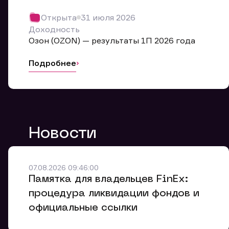
Обр
Открыта
31 июля 2026
Мы буде
Доходность
Оставьте
Озон (OZON) — результаты 1П 2026 года
ближайш
Подробнее
Но
Ф
Новости
Em
Обр
Обр
Обр
Заяв
Мо
07.08.2026 09:46:00
Спасибо
Спасибо
Памятка для владельцев FinEx:
Ваше об
Спасибо!
ближайш
ближайш
процедура ликвидации фондов и
Ко
официальные ссылки