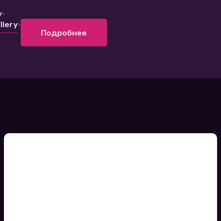
y
lery
Подробнее