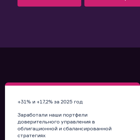
Узнать больше
Запись в офис
Подробнее
Запись в офис
+31% и +17,2% за 2025 год
Заработали наши портфели
доверительного управления в
облигационной и сбалансированной
стратегиях