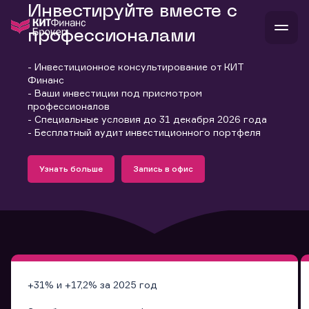
Инвестируйте вместе с
профессионалами
- Инвестиционное консультирование от КИТ
В
Финанс
Войти
Стать клиентом
- Ваши инвестиции под присмотром
Л
профессионалов
- Специальные условия до 31 декабря 2026 года
В
В
В
инвестиции
- Бесплатный аудит инвестиционного портфеля
банкам и компаниям
Подробнее
Запись в офис
о компании
Узнать больше
Запись в офис
поддержка
Узнать больше
Запись в офис
и
о 
п
тарифы
с 
н
и
г
к
т
ан
ка
н
и
п
ба
м
у
во
до
р
о
д
+31% и +17,2% за 2025 год