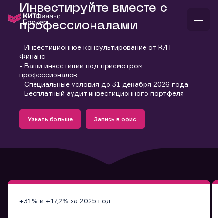
Инвестируйте вместе с
профессионалами
- Инвестиционное консультирование от КИТ
В
Финанс
Войти
Стать клиентом
- Ваши инвестиции под присмотром
Л
профессионалов
- Специальные условия до 31 декабря 2026 года
В
В
В
инвестиции
- Бесплатный аудит инвестиционного портфеля
банкам и компаниям
Подробнее
Запись в офис
о компании
Узнать больше
Запись в офис
поддержка
Узнать больше
Запись в офис
и
о 
п
тарифы
с 
н
и
г
к
т
ан
ка
н
и
п
ба
м
у
во
до
р
о
д
+31% и +17,2% за 2025 год