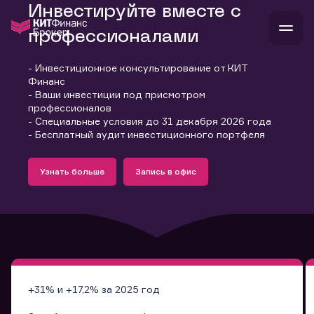
Инвестируйте вместе с
профессионалами
- Инвестиционное консультирование от КИТ
В
Финанс
Войти
Стать клиентом
- Ваши инвестиции под присмотром
Л
профессионалов
- Специальные условия до 31 декабря 2026 года
В
В
В
инвестиции
- Бесплатный аудит инвестиционного портфеля
банкам и компаниям
Подробнее
Запись в офис
о компании
Узнать больше
Запись в офис
поддержка
Узнать больше
Запись в офис
и
о 
п
тарифы
с 
н
и
г
к
т
ан
ка
н
и
п
ба
м
у
во
до
р
о
д
+31% и +17,2% за 2025 год