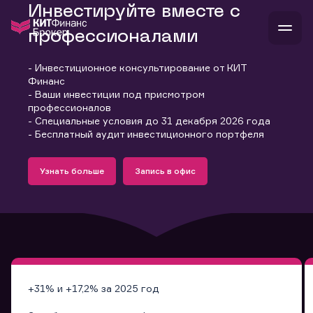
Инвестируйте вместе с
профессионалами
- Инвестиционное консультирование от КИТ
В
Финанс
Войти
Стать клиентом
- Ваши инвестиции под присмотром
Л
профессионалов
- Специальные условия до 31 декабря 2026 года
В
В
В
инвестиции
- Бесплатный аудит инвестиционного портфеля
банкам и компаниям
Подробнее
Запись в офис
о компании
Узнать больше
Запись в офис
поддержка
Узнать больше
Запись в офис
и
о 
п
тарифы
с 
н
и
г
к
т
ан
ка
н
и
п
ба
м
у
во
до
р
о
д
+31% и +17,2% за 2025 год