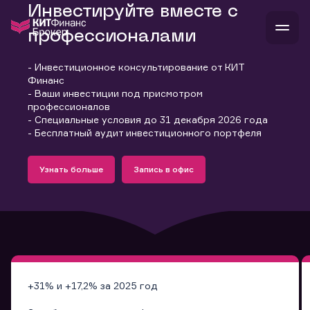
Инвестируйте вместе с
профессионалами
- Инвестиционное консультирование от КИТ
В
Финанс
Войти
Стать клиентом
- Ваши инвестиции под присмотром
Л
профессионалов
- Специальные условия до 31 декабря 2026 года
В
В
В
инвестиции
- Бесплатный аудит инвестиционного портфеля
банкам и компаниям
Подробнее
Запись в офис
о компании
Узнать больше
Запись в офис
поддержка
Узнать больше
Запись в офис
и
о 
п
тарифы
с 
н
и
г
к
т
ан
ка
н
и
п
ба
м
у
во
до
р
о
д
+31% и +17,2% за 2025 год