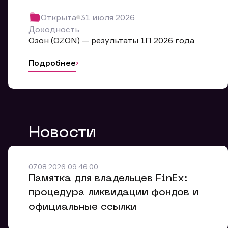
Обр
Открыта
31 июля 2026
Мы буде
Доходность
Оставьте
Озон (OZON) — результаты 1П 2026 года
ближайш
Подробнее
Но
Ф
Новости
Em
Обр
Обр
Обр
Заяв
Мо
07.08.2026 09:46:00
Спасибо
Спасибо
Памятка для владельцев FinEx:
Ваше об
Спасибо!
ближайш
ближайш
процедура ликвидации фондов и
Ко
официальные ссылки