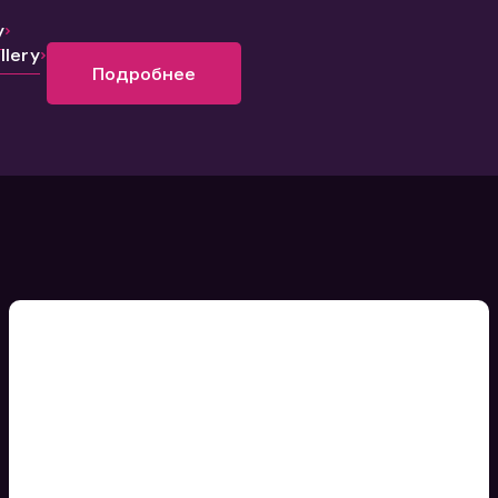
y
lery
Подробнее