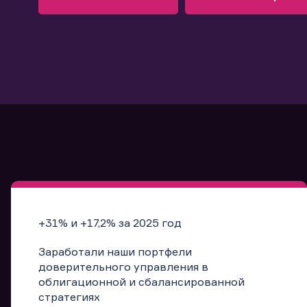
Узнать больше
Запись в офис
Подробнее
Запись в офис
+31% и +17,2% за 2025 год
Заработали наши портфели
доверительного управления в
облигационной и сбалансированной
стратегиях