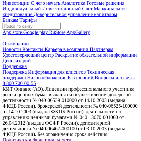
Инвестиции
С чего начать
Аналитика
Готовые решения
Индивидуальный Инвестиционный Счет
Маржинальное
кредитование
Доверительное управление капиталом
Банкам
Тарифы
App store
Google play
RuStore
AppGallery
О компании
Новости
Контакты
Карьера в компании
Партнерам
Удостоверяющий центр
Раскрытие обязательной информации
Депозитарий
Поддержка
Поддержка
Информация для клиентов
Техническая
поддержка
Налогообложение
База знаний
Вопросы и ответы
8 800 700-00-55
КИТ Финанс (АО). Лицензии профессионального участника
рынка ценных бумаг выданы на осуществление: дилерской
деятельности № 040-06539-010000 от 14.10.2003 (выдана
ФКЦБ России), брокерской деятельности № 040-06525-100000
от 14.10.2003 (выдана ФКЦБ России), деятельности по
управлению ценными бумагами № 040-13670-001000 от
26.04.2012 (выдана ФСФР России), депозитарной
деятельности № 040-06467-000100 от 03.10.2003 (выдана
ФКЦБ России). Без ограничения срока действия.
Политика конфиденциальности