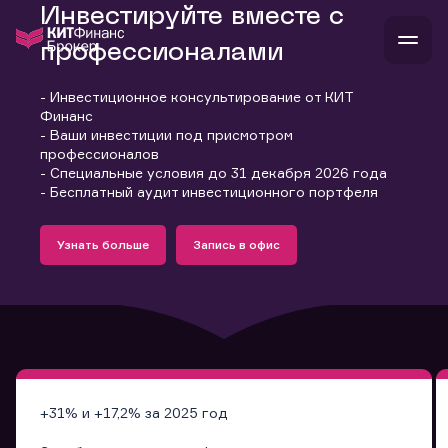
Инвестируйте вместе с
профессионалами
- Инвестиционное консультирование от КИТ
В
Финанс
Войти
Стать клиентом
- Ваши инвестиции под присмотром
Л
профессионалов
- Специальные условия до 31 декабря 2026 года
В
В
В
инвестиции
- Бесплатный аудит инвестиционного портфеля
банкам и компаниям
Подробнее
Запись в офис
о компании
Узнать больше
Запись в офис
поддержка
Узнать больше
Запись в офис
и
о 
п
тарифы
с 
н
и
г
к
т
ан
ка
н
и
п
ба
м
у
во
до
р
о
д
+31% и +17,2% за 2025 год