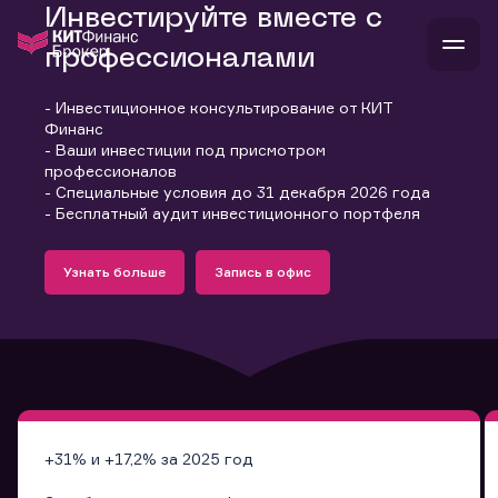
Инвестируйте вместе с
профессионалами
- Инвестиционное консультирование от КИТ
В
Финанс
Войти
Стать клиентом
- Ваши инвестиции под присмотром
Л
профессионалов
- Специальные условия до 31 декабря 2026 года
В
В
В
инвестиции
- Бесплатный аудит инвестиционного портфеля
банкам и компаниям
Подробнее
Запись в офис
о компании
Узнать больше
Запись в офис
поддержка
Узнать больше
Запись в офис
и
о 
п
тарифы
с 
н
и
г
к
т
ан
ка
н
и
п
ба
м
у
во
до
р
о
д
+31% и +17,2% за 2025 год