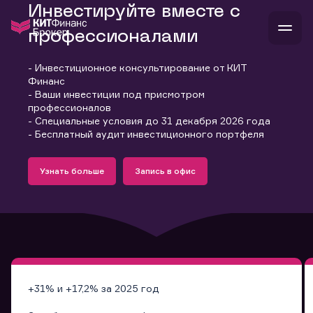
Инвестируйте вместе с
профессионалами
- Инвестиционное консультирование от КИТ
В
Финанс
Войти
Стать клиентом
- Ваши инвестиции под присмотром
Л
профессионалов
- Специальные условия до 31 декабря 2026 года
В
В
В
инвестиции
- Бесплатный аудит инвестиционного портфеля
банкам и компаниям
Подробнее
Запись в офис
о компании
Узнать больше
Запись в офис
поддержка
Узнать больше
Запись в офис
и
о 
п
тарифы
с 
н
и
г
к
т
ан
ка
н
и
п
ба
м
у
во
до
р
о
д
+31% и +17,2% за 2025 год