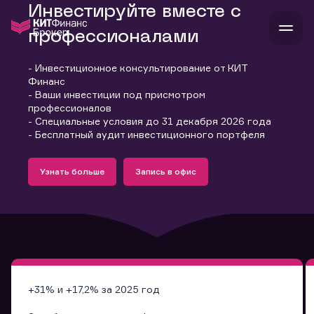
Инвестируйте вместе с
профессионалами
- Инвестиционное консультирование от КИТ
В
Финанс
Войти
Стать клиентом
- Ваши инвестиции под присмотром
Л
профессионалов
- Специальные условия до 31 декабря 2026 года
В
В
В
инвестиции
- Бесплатный аудит инвестиционного портфеля
банкам и компаниям
Подробнее
Запись в офис
о компании
Узнать больше
Запись в офис
поддержка
Узнать больше
Запись в офис
и
о 
п
тарифы
с 
н
и
г
к
т
ан
ка
н
и
п
ба
м
у
во
до
р
о
д
+31% и +17,2% за 2025 год