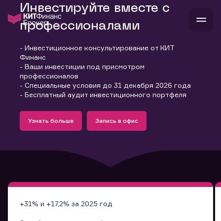
Инвестируйте вместе с
профессионалами
- Инвестиционное консультирование от КИТ
В
Финанс
Войти
Стать клиентом
- Ваши инвестиции под присмотром
Л
профессионалов
- Специальные условия до 31 декабря 2026 года
В
В
В
инвестиции
- Бесплатный аудит инвестиционного портфеля
банкам и компаниям
Подробнее
Запись в офис
о компании
Узнать больше
Запись в офис
поддержка
Узнать больше
Запись в офис
и
о 
п
тарифы
с 
н
и
г
к
т
ан
ка
н
и
п
ба
м
у
во
до
р
о
д
+31% и +17,2% за 2025 год