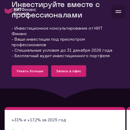
Инвестируйте вместе с
профессионалами
- Инвестиционное консультирование от КИТ
В
Финанс
Войти
Стать клиентом
- Ваши инвестиции под присмотром
Л
профессионалов
- Специальные условия до 31 декабря 2026 года
В
В
В
инвестиции
- Бесплатный аудит инвестиционного портфеля
банкам и компаниям
Подробнее
Запись в офис
о компании
Узнать больше
Запись в офис
поддержка
Узнать больше
Запись в офис
и
о 
п
тарифы
с 
н
и
г
к
т
ан
ка
н
и
п
ба
м
у
во
до
р
о
д
+31% и +17,2% за 2025 год