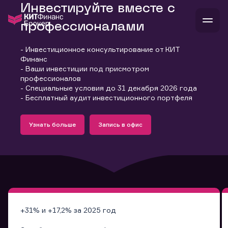
Инвестируйте вместе с
профессионалами
- Инвестиционное консультирование от КИТ
В
Финанс
Войти
Стать клиентом
- Ваши инвестиции под присмотром
Л
профессионалов
- Специальные условия до 31 декабря 2026 года
В
В
В
инвестиции
- Бесплатный аудит инвестиционного портфеля
банкам и компаниям
Подробнее
Запись в офис
о компании
Узнать больше
Запись в офис
поддержка
Узнать больше
Запись в офис
и
о 
п
тарифы
с 
н
и
г
к
т
ан
ка
н
и
п
ба
м
у
во
до
р
о
д
+31% и +17,2% за 2025 год