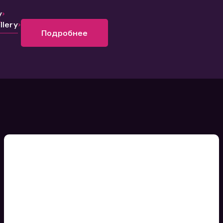
y
lery
Подробнее