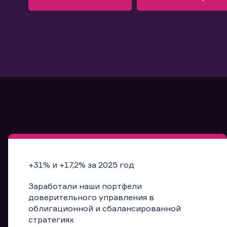
Узнать больше
Запись в офис
Подробнее
Запись в офис
+31% и +17,2% за 2025 год
Заработали наши портфели
доверительного управления в
облигационной и сбалансированной
стратегиях