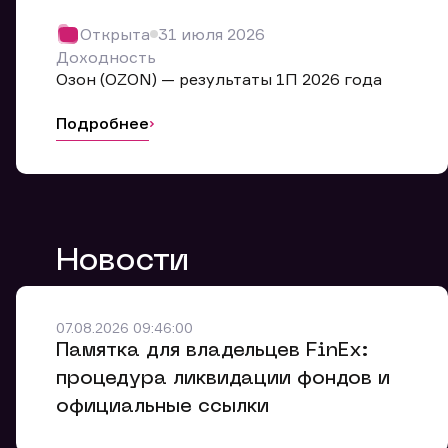
Обр
Открыта
31 июля 2026
Мы буде
Доходность
Оставьте
Озон (OZON) — результаты 1П 2026 года
ближайш
Подробнее
Но
Ф
Новости
Em
Обр
Обр
Обр
Заяв
Мо
07.08.2026 09:46:00
Спасибо
Спасибо
Памятка для владельцев FinEx:
Ваше об
Спасибо!
ближайш
ближайш
процедура ликвидации фондов и
Ко
официальные ссылки