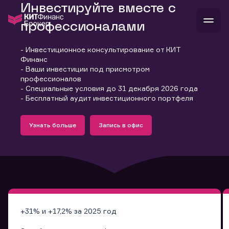
Инвестируйте вместе с
профессионалами
- Инвестиционное консультирование от КИТ
В
Финанс
Войти
Стать клиентом
- Ваши инвестиции под присмотром
Л
профессионалов
- Специальные условия до 31 декабря 2026 года
В
В
В
инвестиции
- Бесплатный аудит инвестиционного портфеля
банкам и компаниям
Подробнее
Запись в офис
о компании
Узнать больше
Запись в офис
поддержка
Узнать больше
Запись в офис
и
о 
п
тарифы
с 
н
и
г
к
т
ан
ка
н
и
п
ба
м
у
во
до
р
о
д
+31% и +17,2% за 2025 год