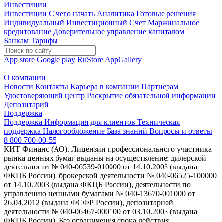
Инвестиции
Инвестиции
С чего начать
Аналитика
Готовые решения
Индивидуальный Инвестиционный Счет
Маржинальное
кредитование
Доверительное управление капиталом
Банкам
Тарифы
App store
Google play
RuStore
AppGallery
О компании
Новости
Контакты
Карьера в компании
Партнерам
Удостоверяющий центр
Раскрытие обязательной информации
Депозитарий
Поддержка
Поддержка
Информация для клиентов
Техническая
поддержка
Налогообложение
База знаний
Вопросы и ответы
8 800 700-00-55
КИТ Финанс (АО). Лицензии профессионального участника
рынка ценных бумаг выданы на осуществление: дилерской
деятельности № 040-06539-010000 от 14.10.2003 (выдана
ФКЦБ России), брокерской деятельности № 040-06525-100000
от 14.10.2003 (выдана ФКЦБ России), деятельности по
управлению ценными бумагами № 040-13670-001000 от
26.04.2012 (выдана ФСФР России), депозитарной
деятельности № 040-06467-000100 от 03.10.2003 (выдана
ФКЦБ России). Без ограничения срока действия.