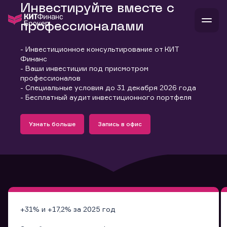
Инвестируйте вместе с
профессионалами
- Инвестиционное консультирование от КИТ
В
Финанс
Войти
Стать клиентом
- Ваши инвестиции под присмотром
Л
профессионалов
- Специальные условия до 31 декабря 2026 года
В
В
В
инвестиции
- Бесплатный аудит инвестиционного портфеля
банкам и компаниям
Подробнее
Запись в офис
о компании
Узнать больше
Запись в офис
поддержка
Узнать больше
Запись в офис
и
о 
п
тарифы
с 
н
и
г
к
т
ан
ка
н
и
п
ба
м
у
во
до
р
о
д
+31% и +17,2% за 2025 год