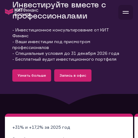
Инвестируйте вместе с
профессионалами
- Инвестиционное консультирование от КИТ
В
Финанс
Войти
Стать клиентом
- Ваши инвестиции под присмотром
Л
профессионалов
- Специальные условия до 31 декабря 2026 года
В
В
В
инвестиции
- Бесплатный аудит инвестиционного портфеля
банкам и компаниям
Подробнее
Запись в офис
о компании
Узнать больше
Запись в офис
поддержка
Узнать больше
Запись в офис
и
о 
п
тарифы
с 
н
и
г
к
т
ан
ка
н
и
п
ба
м
у
во
до
р
о
д
+31% и +17,2% за 2025 год