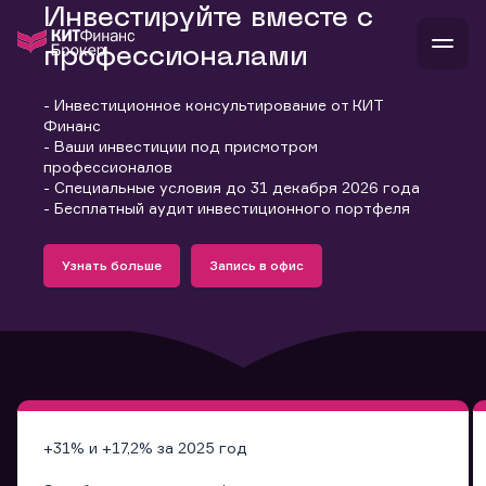
Инвестируйте вместе с
профессионалами
- Инвестиционное консультирование от КИТ
В
Финанс
Войти
Стать клиентом
- Ваши инвестиции под присмотром
Л
профессионалов
- Специальные условия до 31 декабря 2026 года
В
В
В
инвестиции
- Бесплатный аудит инвестиционного портфеля
банкам и компаниям
Подробнее
Запись в офис
о компании
Узнать больше
Запись в офис
поддержка
Узнать больше
Запись в офис
и
о 
п
тарифы
с 
н
и
г
к
т
ан
ка
н
и
п
ба
м
у
во
до
р
о
д
+31% и +17,2% за 2025 год