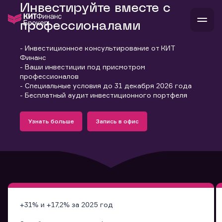
Инвестируйте вместе с
профессионалами
- Инвестиционное консультирование от КИТ
В
Финанс
Войти
Стать клиентом
- Ваши инвестиции под присмотром
Л
профессионалов
- Специальные условия до 31 декабря 2026 года
В
В
В
инвестиции
- Бесплатный аудит инвестиционного портфеля
банкам и компаниям
Подробнее
Запись в офис
о компании
Узнать больше
Запись в офис
поддержка
Узнать больше
Запись в офис
и
о 
п
тарифы
с 
н
и
г
к
т
ан
ка
н
и
п
ба
м
у
во
до
р
о
д
+31% и +17,2% за 2025 год