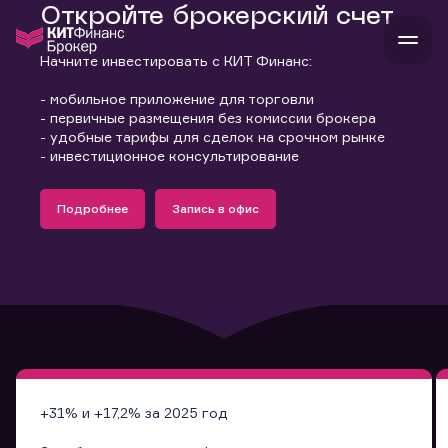
Откройте брокерский счет
Начните инвестировать с КИТ Финанс:
- мобильное приложение для торговли
В
Войти
Стать клиентом
- первичные размещения без комиссии брокера
- удобные тарифы для сделок на срочном рынке
Л
- инвестиционное консультирование
В
В
В
инвестиции
банкам и компаниям
Подробнее
Запись в офис
о компании
Узнать больше
Запись в офис
поддержка
Узнать больше
Запись в офис
и
о 
п
тарифы
с 
н
и
г
к
т
ан
ка
н
и
п
ба
м
у
во
до
р
о
д
+31% и +17,2% за 2025 год