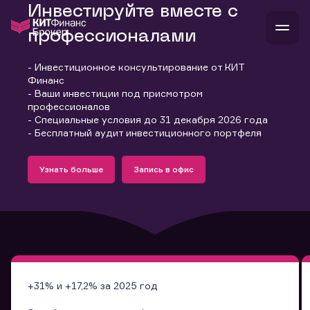
Инвестируйте вместе с
профессионалами
- Инвестиционное консультирование от КИТ
В
Финанс
Войти
Стать клиентом
- Ваши инвестиции под присмотром
Л
профессионалов
- Специальные условия до 31 декабря 2026 года
В
В
В
инвестиции
- Бесплатный аудит инвестиционного портфеля
банкам и компаниям
Подробнее
Запись в офис
о компании
Узнать больше
Запись в офис
поддержка
Узнать больше
Запись в офис
и
о 
п
тарифы
с 
н
и
г
к
т
ан
ка
н
и
п
ба
м
у
во
до
р
о
д
+31% и +17,2% за 2025 год