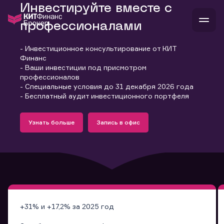
Инвестируйте вместе с
профессионалами
- Инвестиционное консультирование от КИТ
В
Финанс
Войти
Стать клиентом
- Ваши инвестиции под присмотром
Л
профессионалов
- Специальные условия до 31 декабря 2026 года
В
В
В
инвестиции
- Бесплатный аудит инвестиционного портфеля
банкам и компаниям
Подробнее
Запись в офис
о компании
Узнать больше
Запись в офис
поддержка
Узнать больше
Запись в офис
и
о 
п
тарифы
с 
н
и
г
к
т
ан
ка
н
и
п
ба
м
у
во
до
р
о
д
+31% и +17,2% за 2025 год